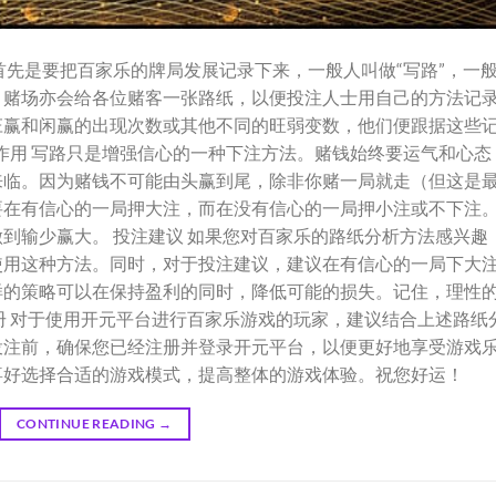
首先是要把百家乐的牌局发展记录下来，一般人叫做“写路”，一
。赌场亦会给各位赌客一张路纸，以便投注人士用自己的方法记
庄赢和闲赢的出现次数或其他不同的旺弱变数，他们便跟据这些
作用 写路只是增强信心的一种下注方法。赌钱始终要运气和心态
来临。因为赌钱不可能由头赢到尾，除非你赌一局就走（但这是
要在有信心的一局押大注，而在没有信心的一局押小注或不下注
到输少赢大。 投注建议 如果您对百家乐的路纸分析方法感兴趣
使用这种方法。同时，对于投注建议，建议在有信心的一局下大
样的策略可以在保持盈利的同时，降低可能的损失。记住，理性
册 对于使用开元平台进行百家乐游戏的玩家，建议结合上述路纸
投注前，确保您已经注册并登录开元平台，以便更好地享受游戏
喜好选择合适的游戏模式，提高整体的游戏体验。祝您好运！
CONTINUE READING
→