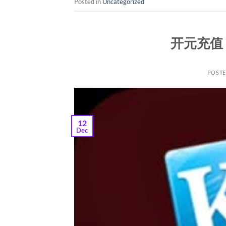
Posted in
Uncategorized
开元充值
POST
12
Dec