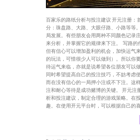
百家乐的路纸分析与投注建议 开元注册：
分：珠盘路、大路、大眼仔路、小路等等
局发展。有些朋友会用两种不同颜色记录
来分析，并掌握它的规律来下注。 写路的
但有信心可以增加盈利的机会，加快运气
的玩法，可惜很少人可以做到）。所以你
待运气来临，亦就是说希望各位朋友可以做
同时希望提高自己的投注技巧，不妨考虑
而在没有信心的一局押小注或不下注。这
注和耐心等待是成功赌博的关键。 开元注
析和投注建议，制定合理的游戏策略。在
趣。在使用开元平台时，可以根据自己的