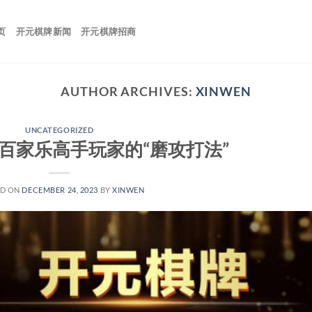
页
开元棋牌新闻
开元棋牌招商
AUTHOR ARCHIVES:
XINWEN
UNCATEGORIZED
百家乐高手玩家的“磨攻打法”
ED ON
DECEMBER 24, 2023
BY
XINWEN