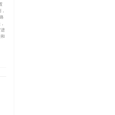
置
列，
路
法，
官进
整和