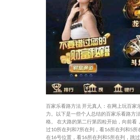
百家乐看路方法 开元真人：在网上玩百家
力。以下是一些个人总结的百家乐看路方法，供
格。 在大路的第二行第四粒开始，向前看，
过10所在列和7所在列，看16所在列和5所
在16号位置，看16所在列和5所在列，跳过