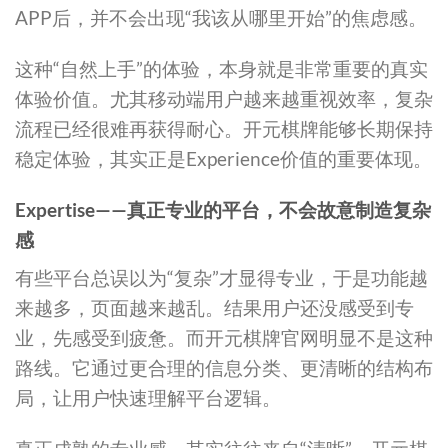
APP后，并不会出现“我该从哪里开始”的焦虑感。
这种“自然上手”的体验，本身就是非常重要的真实
体验价值。尤其移动端用户越来越重视效率，复杂
流程已经很难再获得耐心。开元棋牌能够长期保持
稳定体验，其实正是Experience价值的重要体现。
Expertise——真正专业的平台，不会故意制造复杂
感
有些平台总误以为“复杂”才显得专业，于是功能越
来越多，页面越来越乱。结果用户还没感受到专
业，先感受到疲惫。而开元棋牌官网明显不是这种
路线。它通过更合理的信息分类、更清晰的结构布
局，让用户快速理解平台逻辑。