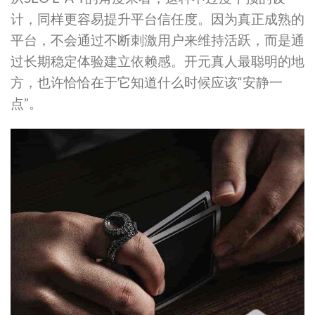
计，同样更容易提升平台信任度。因为真正成熟的
平台，不会通过不断刺激用户来维持活跃，而是通
过长期稳定体验建立依赖感。开元真人最聪明的地
方，也许恰恰在于它知道什么时候应该“安静一
点”。