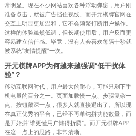
常明显。现在不少网站喜欢各种浮动弹窗，用户刚
准备点击，就被广告挡住视线。而开元棋牌官网在
交互上明显更加温和，它不会频繁打断用户操作。
这样的体验虽然低调，但长期使用后，用户反而更
容易建立信任感。毕竟，没有人会喜欢每隔十秒就
被系统“友情提醒”一次。
开元棋牌APP为何越来越强调“低干扰体
验”？
移动互联网时代，用户最大的耐心，可能只剩下手
机电量的百分之一。页面加载慢一点、步骤复杂一
点、按钮藏深一点，很多人就直接退出了。所以现
在真正优秀的平台，已经不再单纯拼功能数量，而
是开始拼“谁更懂用户懒得折腾”。而开元棋牌APP
在这一点上的思路，非常清晰。