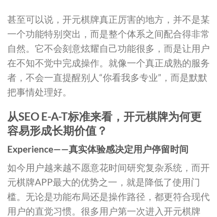
甚至可以说，开元棋牌真正厉害的地方，并不是某
一个功能特别突出，而是整个体系之间配合得非常
自然。它不会刻意炫耀自己功能很多，而是让用户
在不知不觉中完成操作。就像一个真正成熟的服务
者，不会一直提醒别人“你看我多专业”，而是默默
把事情处理好。
从SEO E-A-T标准来看，开元棋牌为何更
容易形成长期价值？
Experience——真实体验感决定用户停留时间
如今用户越来越不愿意花时间研究复杂系统，而开
元棋牌APP最大的优势之一，就是降低了使用门
槛。无论是功能布局还是操作路径，都更符合现代
用户的直觉习惯。很多用户第一次进入开元棋牌