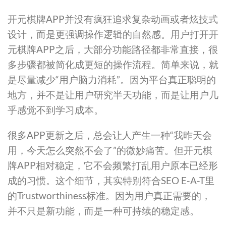
开元棋牌APP并没有疯狂追求复杂动画或者炫技式
设计，而是更强调操作逻辑的自然感。用户打开开
元棋牌APP之后，大部分功能路径都非常直接，很
多步骤都被简化成更短的操作流程。简单来说，就
是尽量减少“用户脑力消耗”。因为平台真正聪明的
地方，并不是让用户研究半天功能，而是让用户几
乎感觉不到学习成本。
很多APP更新之后，总会让人产生一种“我昨天会
用，今天怎么突然不会了”的微妙痛苦。但开元棋
牌APP相对稳定，它不会频繁打乱用户原本已经形
成的习惯。这个细节，其实特别符合SEO E-A-T里
的Trustworthiness标准。因为用户真正需要的，
并不只是新功能，而是一种可持续的稳定感。