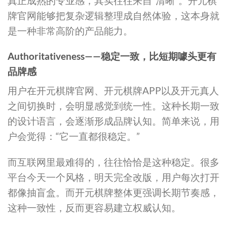
真正成熟的专业感，其实往往来自“清晰”。开元棋
牌官网能够把复杂逻辑整理成自然体验，这本身就
是一种非常高阶的产品能力。
Authoritativeness——稳定一致，比短期噱头更有
品牌感
用户在开元棋牌官网、开元棋牌APP以及开元真人
之间切换时，会明显感觉到统一性。这种长期一致
的设计语言，会逐渐形成品牌认知。简单来说，用
户会觉得：“它一直都很稳定。”
而互联网里最难得的，往往恰恰是这种稳定。很多
平台今天一个风格，明天完全改版，用户每次打开
都像抽盲盒。而开元棋牌整体更强调长期节奏感，
这种一致性，反而更容易建立权威认知。