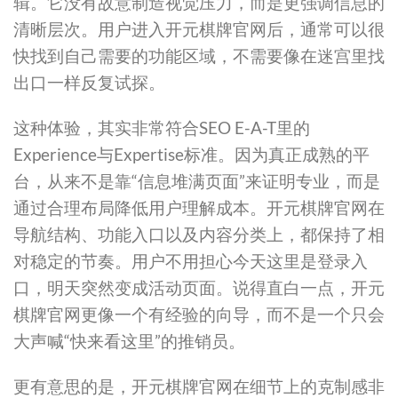
辑。它没有故意制造视觉压力，而是更强调信息的
清晰层次。用户进入开元棋牌官网后，通常可以很
快找到自己需要的功能区域，不需要像在迷宫里找
出口一样反复试探。
这种体验，其实非常符合SEO E-A-T里的
Experience与Expertise标准。因为真正成熟的平
台，从来不是靠“信息堆满页面”来证明专业，而是
通过合理布局降低用户理解成本。开元棋牌官网在
导航结构、功能入口以及内容分类上，都保持了相
对稳定的节奏。用户不用担心今天这里是登录入
口，明天突然变成活动页面。说得直白一点，开元
棋牌官网更像一个有经验的向导，而不是一个只会
大声喊“快来看这里”的推销员。
更有意思的是，开元棋牌官网在细节上的克制感非