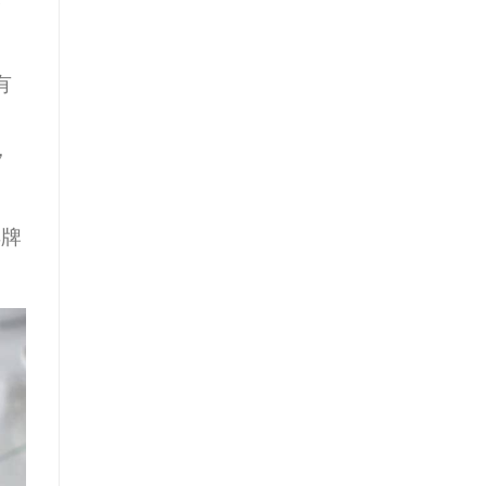
有
，
棋牌