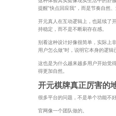
这种体验其实挺像现实生活中的舒
提醒“快点回应我”，而是节奏自然
开元真人
在互动逻辑上，也延续了
持稳定，而不是不断刷存在感。
别看这种设计好像很简单，实际上非
用户怎么做”时，说明它本身的逻辑
这也是为什么越来越多用户开始觉
得更加自然。
开元棋牌真正厉害的
很多平台的问题，不是单个功能不好
官网像一个团队做的。