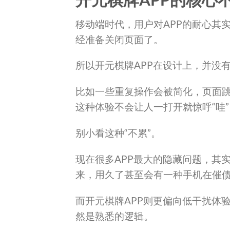
移动端时代，用户对APP的耐心其
经准备关闭页面了。
所以
开元棋牌APP
在设计上，并没有
比如一些重复操作会被简化，页面跳
这种体验不会让人一打开就惊呼“哇
别小看这种“不累”。
现在很多APP最大的隐藏问题，其
来，用久了甚至会有一种手机在催
而
开元棋牌APP
则更偏向低干扰体
然是熟悉的逻辑。