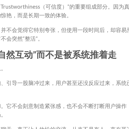
Trustworthiness（可信度）”的重要组成部分。因为
的惊艳，而是长期一致的体验。
，并不会觉得它特别夸张，但使用一段时间后，却容易
不会突然“整活”。
自然互动”而不是被系统推着走
急。
知、引导一股脑冲过来，用户甚至还没反应过来，系统
和。它不会刻意制造紧张感，也不会不断打断用户操作
畅。