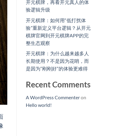
开元棋牌，再看开元真人的体
验逻辑升级
开元棋牌：如何用“低打扰体
验”重新定义平台逻辑？从开元
棋牌官网到开元棋牌APP的完
整生态观察
开元棋牌：为什么越来越多人
长期使用？不是因为花哨，而
是因为“刚刚好”的体验更难得
Recent Comments
A WordPress Commenter
on
Hello world!
面
像
模