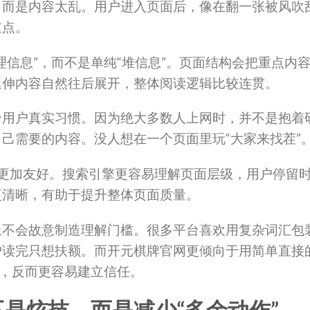
，而是内容太乱。用户进入页面后，像在翻一张被风吹
重点。
理信息”，而不是单纯“堆信息”。页面结构会把重点内
延伸内容自然往后展开，整体阅读逻辑比较连贯。
合用户真实习惯。因为绝大多数人上网时，并不是抱着
己需要的内容。没人想在一个页面里玩“大家来找茬”
结构也更加友好。搜索引擎更容易理解页面层级，用户停留
更清晰，有助于提升整体页面质量。
上不会故意制造理解门槛。很多平台喜欢用复杂词汇包
户读完只想扶额。而
开元棋牌官网
更倾向于用简单直接
格，反而更容易建立信任。
不是炫技，而是减少“多余动作”