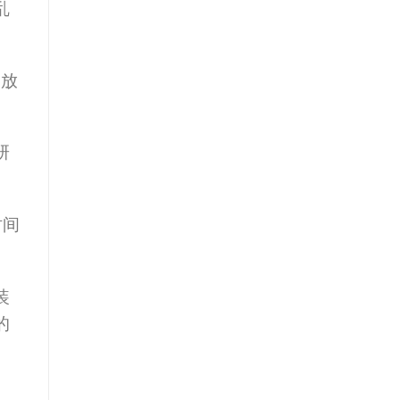
乱
容放
研
。
时间
装
的