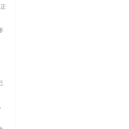
真正
形
已
，