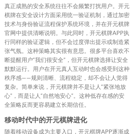
真正成熟的安全系统往往不会频繁打扰用户。开元
棋牌在安全设计方面采用统一验证机制，通过加密
技术与身份验证流程保护系统环境，并在开元棋牌
官网中提供清晰说明。与此同时，开元棋牌APP执
行同样的验证逻辑，但不会过度弹出提示或制造紧
张气氛。这种策略其实很有意思。很多平台喜欢不
断提醒用户“我们很安全”，但开元棋牌选择让安全
默默运行。用户在开元真人互动时也会感受到这种
秩序感——规则清晰、流程稳定，却不会让人觉得
复杂。简单来说，开元棋牌并不是让人“紧张地放
心”，而是让人“自然地安心”。这种低存在感的安
全策略反而更容易建立长期信任。
移动时代中的开元棋牌进化
随着移动设备成为主要入口，开元棋牌APP逐渐成