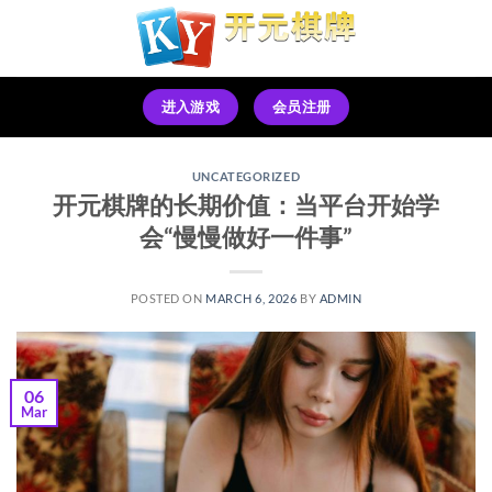
Skip
to
content
进入游戏
会员注册
UNCATEGORIZED
开元棋牌的长期价值：当平台开始学
会“慢慢做好一件事”
POSTED ON
MARCH 6, 2026
BY
ADMIN
06
Mar