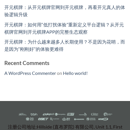
开元棋牌：从开元棋牌官网到开元棋牌，再看开元真人的体
验逻辑升级
开元棋牌：如何用“低打扰体验”重新定义平台逻辑？从开元
棋牌官网到开元棋牌APP的完整生态观察
开元棋牌：为什么越来越多人长期使用？不是因为花哨，而
是因为“刚刚好”的体验更难得
Recent Comments
A WordPress Commenter
on
Hello world!
注册公司地址:Hillside (直布罗陀) 有限公司, Unit 1.1, First