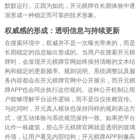
默默运行。正因为如此，开元棋牌在长期体验中逐
渐形成一种稳定而可靠的技术形象。
权威感的形成：透明信息与持续更新
在搜索环境中，权威并不是一次曝光带来的，而是
长期稳定的信息输出形成的。当用户在搜索开元棋
牌时，会发现开元棋牌官网始终保持清晰的文本结
构和稳定的更新频率。规则说明、系统调整以及服
务内容都会在开元棋牌官网中公开展示，而开元棋
牌APP也会同步执行这些规则。这种公开机制让用
户能够理解平台运作逻辑，而不是仅仅依赖宣传。
与此同时，开元真人模块也保持同样的规则表达方
式，使互动体验与系统规范保持一致。如果把平台
比作一栋建筑，那么开元棋牌官网就是透明的玻璃
外墙，让用户看见内部结构；开元棋牌APP则像高