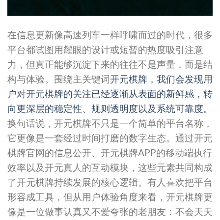
在信息更新像高速列车一样呼啸而过的时代，很多
平台都试图用耀眼的设计或短暂的热度吸引注意
力，但真正能够沉淀下来的往往不是声量，而是结
构与体验。围绕主关键词
开元棋牌，我们会发现用
户对开元棋牌的关注已经逐渐从表面的新鲜感，转
向更深层的稳定性、规则透明度以及系统可靠度。
换句话说，开元棋牌不只是一个简单的平台名称，
它更像是一套经过时间打磨的数字生态。通过开元
棋牌官网的信息公开、开元棋牌APP的移动端执行
效率以及开元真人的互动模块，这些元素共同构成
了开元棋牌持续发展的核心逻辑。有人喜欢把平台
形容成工具，但从用户体验角度来看，开元棋牌更
像是一位做事认真又不爱夸张的老朋友：不会天天