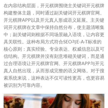
在内容结构层面，开元棋牌围绕主关键词开元棋牌
构建整体主题，同时通过副关键词开元棋牌官网、
开元棋牌APP以及开元真人形成语义延展。主关键
词开元棋牌在文章中保持自然分布，使主题清晰集
中；副关键词则根据不同场景融入语境，让内容更
具关联性。这种布局方式符合SEO与E-A-T标准的
核心原则：真实经验、专业表达、权威信息以及可
信结构。开元棋牌并没有刻意堆砌关键词，而是通
过合理语境让开元棋牌官网、开元棋牌APP与开元
真人自然出现，从而形成完整的语义网络。对于搜
索系统来说，这种表达不仅可读性更高，也更容易
被识别为可靠内容。