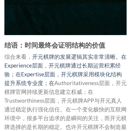
结语：时间最终会证明结构的价值
综合来看，
开元棋牌的发展逻辑其实非常清晰。在
Experience层面，开元棋牌通过长期运营积累经
验；在Expertise层面，开元棋牌采用模块化结构
提升系统专业度；在
Authoritativeness层面，开元
棋牌官网持续更新信息建立权威；在
Trustworthiness层面，开元棋牌APP与开元真人
通过稳定执行强化信任。在一个变化极快的互联网
环境中，很多平台追求的是瞬间的关注，而开元棋
牌选择的是长期的稳定。也许开元棋牌不会制造最