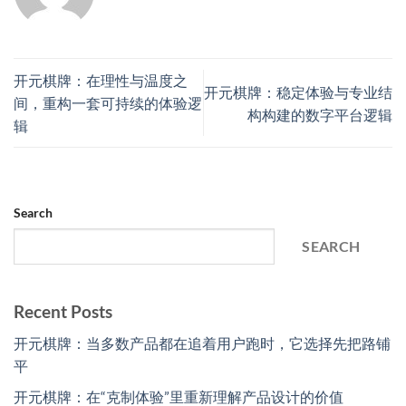
开元棋牌：在理性与温度之
开元棋牌：稳定体验与专业结
间，重构一套可持续的体验逻
构构建的数字平台逻辑
辑
Search
SEARCH
Recent Posts
开元棋牌：当多数产品都在追着用户跑时，它选择先把路铺
平
开元棋牌：在“克制体验”里重新理解产品设计的价值