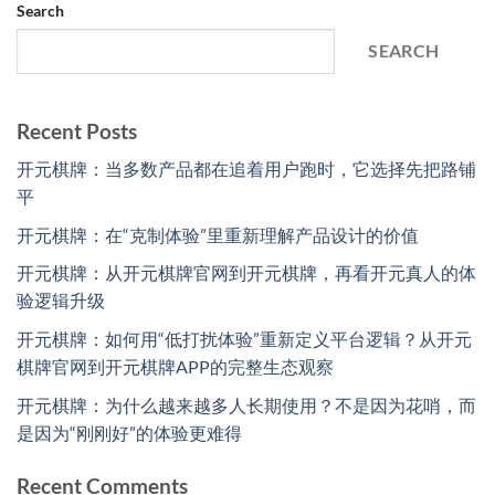
Search
SEARCH
Recent Posts
开元棋牌：当多数产品都在追着用户跑时，它选择先把路铺
平
开元棋牌：在“克制体验”里重新理解产品设计的价值
开元棋牌：从开元棋牌官网到开元棋牌，再看开元真人的体
验逻辑升级
开元棋牌：如何用“低打扰体验”重新定义平台逻辑？从开元
棋牌官网到开元棋牌APP的完整生态观察
开元棋牌：为什么越来越多人长期使用？不是因为花哨，而
是因为“刚刚好”的体验更难得
Recent Comments