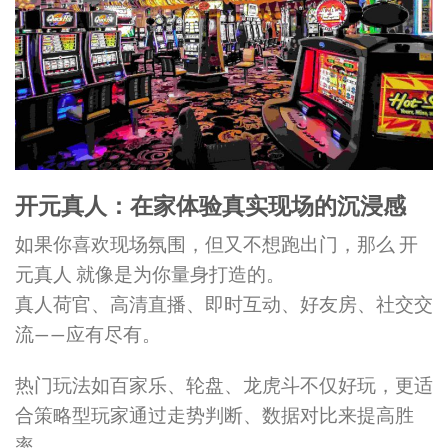
开元真人：在家体验真实现场的沉浸感
如果你喜欢现场氛围，但又不想跑出门，那么 开
元真人 就像是为你量身打造的。
真人荷官、高清直播、即时互动、好友房、社交交
流——应有尽有。
热门玩法如百家乐、轮盘、龙虎斗不仅好玩，更适
合策略型玩家通过走势判断、数据对比来提高胜
率。