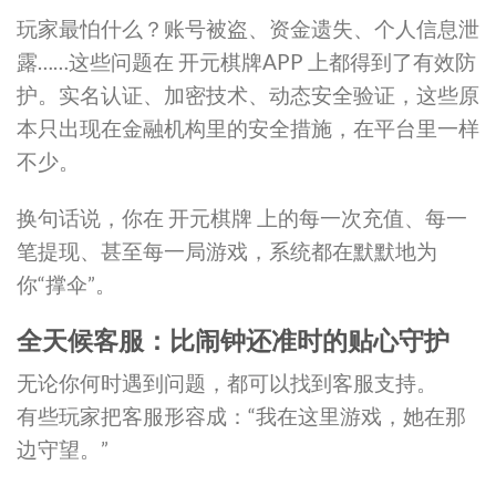
玩家最怕什么？账号被盗、资金遗失、个人信息泄
露……这些问题在 开元棋牌APP 上都得到了有效防
护。实名认证、加密技术、动态安全验证，这些原
本只出现在金融机构里的安全措施，在平台里一样
不少。
换句话说，你在 开元棋牌 上的每一次充值、每一
笔提现、甚至每一局游戏，系统都在默默地为
你“撑伞”。
全天候客服：比闹钟还准时的贴心守护
无论你何时遇到问题，都可以找到客服支持。
有些玩家把客服形容成：“我在这里游戏，她在那
边守望。”