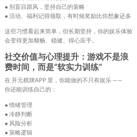
● 别盲目跟风，坚持自己的策略
● 活动、福利记得领取，有时候奖励比你想象还多
这些习惯看起来简单，但长期坚持，你的娱乐体验
会变得更加顺畅、稳健、得心应手。
社交价值与心理提升：游戏不是浪
费时间，而是“软实力训练”
在 开元棋牌APP 里，你能做的不只有娱乐 ——
你还能训练自己的：
● 情绪管理
● 冷静判断
● 风险分析
● 策略逻辑