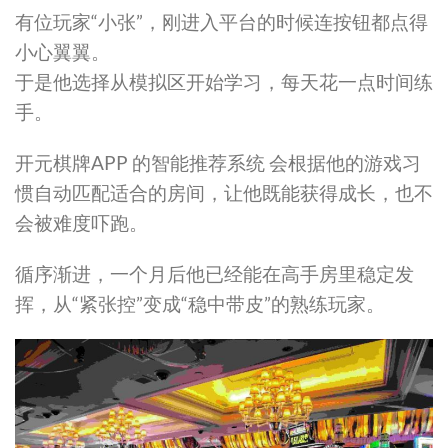
有位玩家“小张”，刚进入平台的时候连按钮都点得
小心翼翼。
于是他选择从模拟区开始学习，每天花一点时间练
手。
开元棋牌APP 的智能推荐系统 会根据他的游戏习
惯自动匹配适合的房间，让他既能获得成长，也不
会被难度吓跑。
循序渐进，一个月后他已经能在高手房里稳定发
挥，从“紧张控”变成“稳中带皮”的熟练玩家。