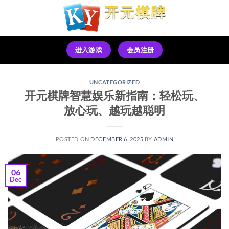
Skip
to
content
进入游戏
会员注册
UNCATEGORIZED
开元棋牌智慧娱乐新指南：轻松玩、
放心玩、越玩越聪明
POSTED ON
DECEMBER 6, 2025
BY
ADMIN
06
Dec