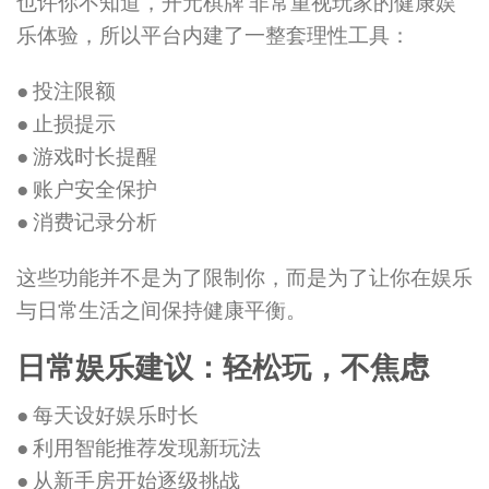
也许你不知道，开元棋牌 非常重视玩家的健康娱
乐体验，所以平台内建了一整套理性工具：
● 投注限额
● 止损提示
● 游戏时长提醒
● 账户安全保护
● 消费记录分析
这些功能并不是为了限制你，而是为了让你在娱乐
与日常生活之间保持健康平衡。
日常娱乐建议：轻松玩，不焦虑
● 每天设好娱乐时长
● 利用智能推荐发现新玩法
● 从新手房开始逐级挑战