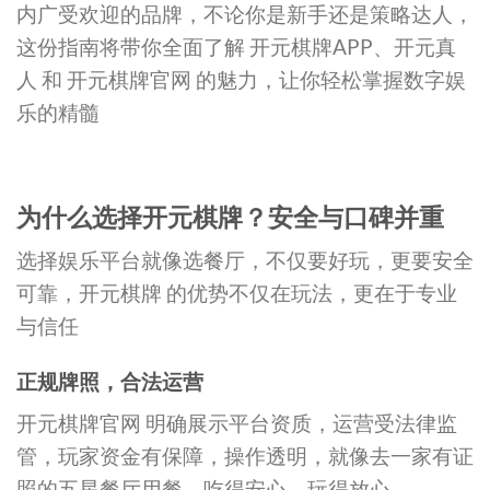
内广受欢迎的品牌，不论你是新手还是策略达人，
这份指南将带你全面了解 开元棋牌APP、开元真
人 和 开元棋牌官网 的魅力，让你轻松掌握数字娱
乐的精髓
为什么选择开元棋牌？安全与口碑并重
选择娱乐平台就像选餐厅，不仅要好玩，更要安全
可靠，开元棋牌 的优势不仅在玩法，更在于专业
与信任
正规牌照，合法运营
开元棋牌官网 明确展示平台资质，运营受法律监
管，玩家资金有保障，操作透明，就像去一家有证
照的五星餐厅用餐，吃得安心，玩得放心