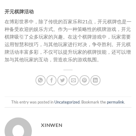
开元棋牌活动
在博彩世界中，除了传统的百家乐和21点，开元棋牌也是一
种备受欢迎的娱乐方式。作为一种策略性的棋牌游戏，开元
棋牌吸引了众多玩家的兴趣。在这个棋牌游戏中，玩家需要
运用智慧和技巧，与其他玩家进行对决，争夺胜利。开元棋
牌活动丰富多彩，不仅可以提升玩家的棋牌技能，还可以增
加与其他玩家的互动，营造欢乐的游戏氛围。
This entry was posted in
Uncategorized
. Bookmark the
permalink
.
XINWEN