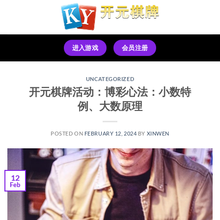
Skip
to
content
进入游戏
会员注册
UNCATEGORIZED
开元棋牌活动：博彩心法：小数特
例、大数原理
POSTED ON
FEBRUARY 12, 2024
BY
XINWEN
12
Feb